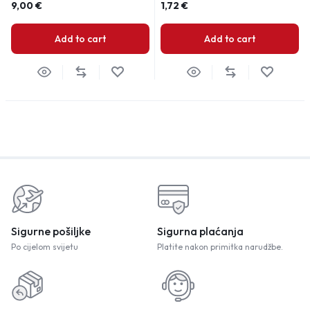
9,00
€
1,72
€
Add to cart
Add to cart
Sigurne pošiljke
Sigurna plaćanja
Po cijelom svijetu
Platite nakon primitka narudžbe.