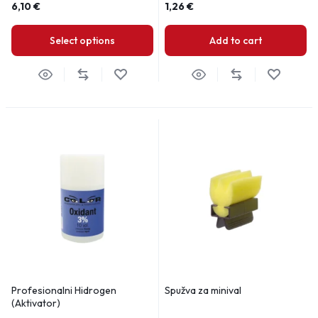
6,10
€
1,26
€
Select options
Add to cart
Profesionalni Hidrogen
Spužva za minival
(Aktivator)