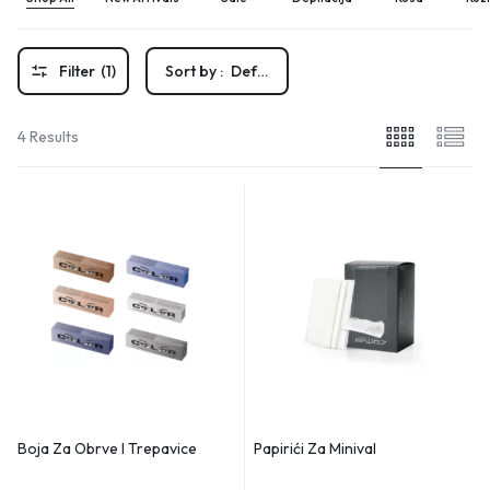
Filter
(1)
Sort by :
Default
4 Results
Boja Za Obrve I Trepavice
Papirići Za Minival