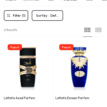
Filter
(1)
Sort by :
Default
6 Results
Popust
Popust
Lattafa Asad Parfem
Lattafa Emaan Parfem