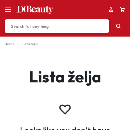
Home
Lista želja
Your bag is empty
Lista želja
Don't miss out on great deals! Start shopping or
Sign in to view products added.
Shop What's New
Sign in