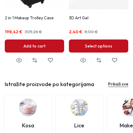
2 in 1 Makeup Trolley Case
3D Art Gel
198,42
€
305,26
€
2,40
€
8,00
€
Add to cart
Select options
Istražite proizvode po kategorijama
Prikaži sve
Kosa
Lice
Make