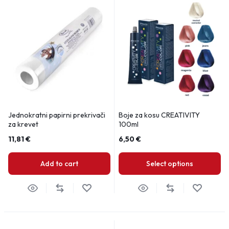
Jednokratni papirni prekrivači
Boje za kosu CREATIVITY
za krevet
100ml
11,81
€
6,50
€
Add to cart
Select options