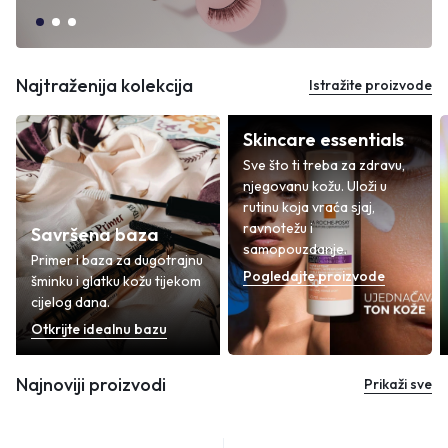
Najtraženija kolekcija
Istražite proizvode
Skincare essentials
Sve što ti treba za zdravu,
njegovanu kožu. Uloži u
rutinu koja vraća sjaj,
ravnotežu i
Savršena baza
samopouzdanje.
Primer i baza za dugotrajnu
Pogledajte proizvode
šminku i glatku kožu tijekom
cijelog dana.
Otkrijte idealnu bazu
Najnoviji proizvodi
Prikaži sve