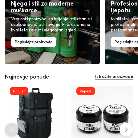
Njega i stil za moderne
Profesion
muškarce
ljepotu
Vrhunski proizvodi za brijanje, stiliziranje i
Kvalitetni inst
svakodnevno održavanje. Profesionalna
profesionalnu
kvaliteta za čist i elegantan izgled.
performanse i
Pogledajte proizvode
Pogledajte 
Najnovije ponude
Istražite proizvode
Popust
Popust