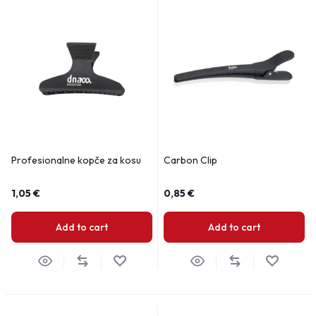
Profesionalne kopče za kosu
Carbon Clip
1,05
€
0,85
€
Add to cart
Add to cart