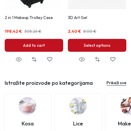
2 in 1 Makeup Trolley Case
3D Art Gel
198,42
€
305,26
€
2,40
€
8,00
€
Add to cart
Select options
Istražite proizvode po kategorijama
Prikaži sve
Kosa
Lice
Make