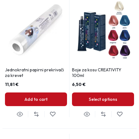
Jednokratni papirni prekrivači
Boje za kosu CREATIVITY
za krevet
100ml
11,81
€
6,50
€
Add to cart
Select options