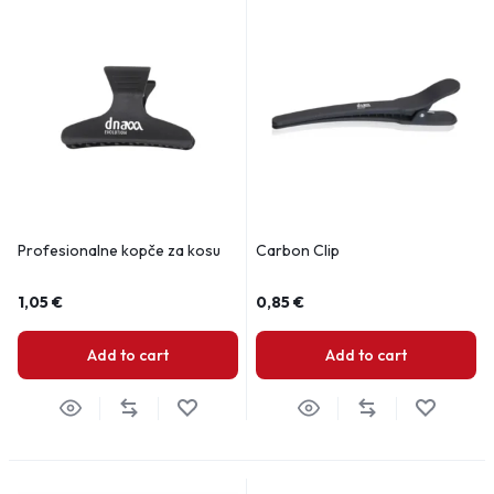
Profesionalne kopče za kosu
Carbon Clip
1,05
€
0,85
€
Add to cart
Add to cart