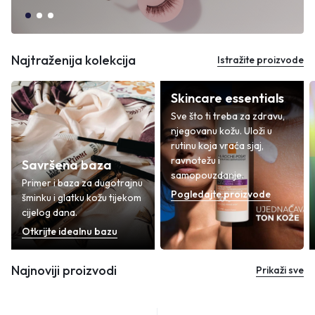
Najtraženija kolekcija
Istražite proizvode
Skincare essentials
Sve što ti treba za zdravu,
njegovanu kožu. Uloži u
rutinu koja vraća sjaj,
ravnotežu i
Savršena baza
samopouzdanje.
Primer i baza za dugotrajnu
Pogledajte proizvode
šminku i glatku kožu tijekom
cijelog dana.
Otkrijte idealnu bazu
Najnoviji proizvodi
Prikaži sve