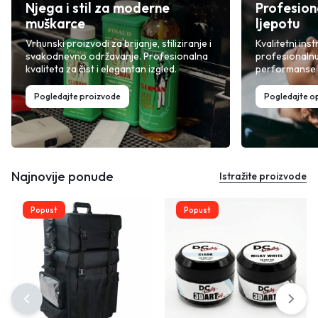
Njega i stil za moderne
Profesion
muškarce
ljepotu
Vrhunski proizvodi za brijanje, stiliziranje i
Kvalitetni inst
svakodnevno održavanje. Profesionalna
profesionalnu
kvaliteta za čist i elegantan izgled.
performanse i
Pogledajte proizvode
Pogledajte 
Najnovije ponude
Istražite proizvode
Popust
Popust