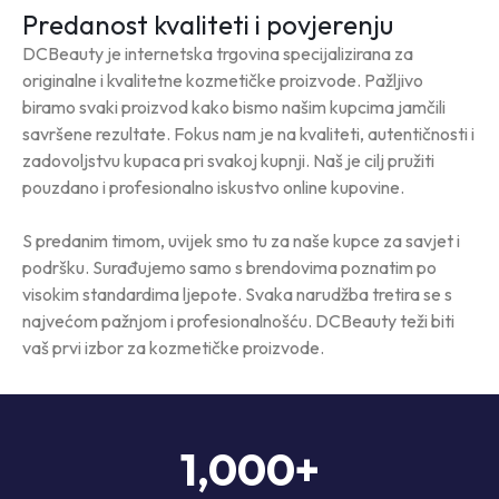
Predanost kvaliteti i povjerenju
DCBeauty je internetska trgovina specijalizirana za
originalne i kvalitetne kozmetičke proizvode. Pažljivo
biramo svaki proizvod kako bismo našim kupcima jamčili
savršene rezultate. Fokus nam je na kvaliteti, autentičnosti i
zadovoljstvu kupaca pri svakoj kupnji. Naš je cilj pružiti
pouzdano i profesionalno iskustvo online kupovine.
S predanim timom, uvijek smo tu za naše kupce za savjet i
podršku. Surađujemo samo s brendovima poznatim po
visokim standardima ljepote. Svaka narudžba tretira se s
najvećom pažnjom i profesionalnošću. DCBeauty teži biti
vaš prvi izbor za kozmetičke proizvode.
1,000
+