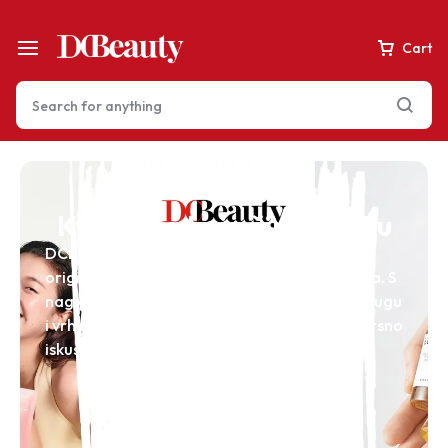
Cart
Your bag is empty
Kvaliteta koja čini razliku
DCBeauty je tvrtka posvećena pružanju
originalnih, kvalitetnih kozmetičkih proizvoda. S
Don't miss out on great deals! Start shopping or
Sign in to view products added.
naglaskom na pouzdanost, profesionalnu uslugu
i vrhunski izbor, cilj nam je pružiti kupcima izvrsno
iskustvo kupovine.
Shop What's New
Sign in