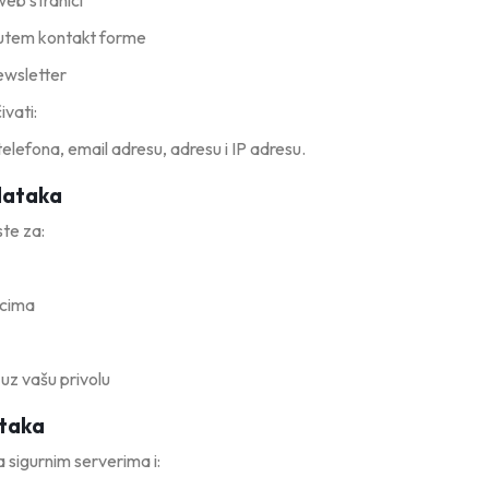
web stranici
putem kontakt forme
ewsletter
vati:
telefona, email adresu, adresu i IP adresu.
dataka
ste za:
pcima
z vašu privolu
taka
 sigurnim serverima i: