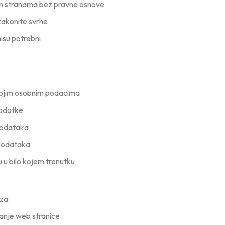
ćim stranama bez pravne osnove
zakonite svrhe
nisu potrebni
svojim osobnim podacima
podatke
 podataka
 podataka
u u bilo kojem trenutku
za:
ranje web stranice