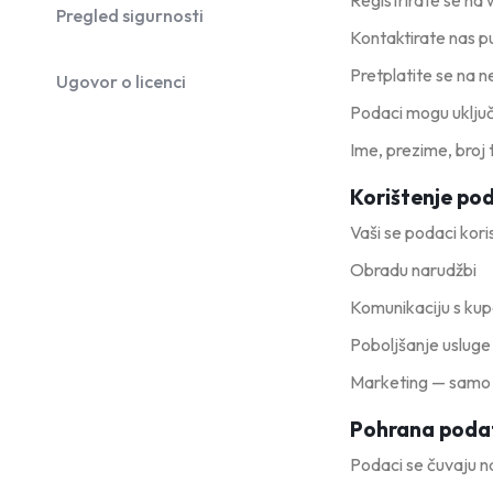
Registrirate se na 
Parfemi
Pregled sigurnosti
Kontaktirate nas 
Skincare
Pretplatite se na n
Ugovor o licenci
Podaci mogu uključi
Trepavice
Ime, prezime, broj 
Korištenje po
Vaši se podaci kori
Obradu narudžbi
Komunikaciju s ku
Poboljšanje usluge
Marketing — samo u
Pohrana poda
Podaci se čuvaju na