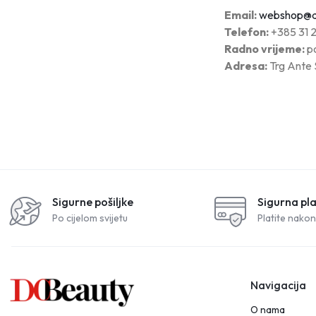
Email:
webshop@d
Telefon:
+385 31 
Radno vrijeme:
po
Adresa:
Trg Ante 
Sigurne pošiljke
Sigurna pl
Po cijelom svijetu
Platite nakon
Navigacija
O nama