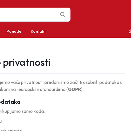
Ponude
Kontakt
o privatnosti
mo vašu privatnost i predani smo zaštiti osobnih podataka u
akonima i europskim standardima (
GDPR
).
podataka
rikupljamo samo kada:
u