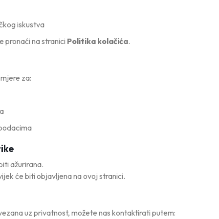
ičkog iskustva
e pronaći na stranici
Politika kolačića
.
 mjere za:
ka
 podacima
tike
iti ažurirana.
ijek će biti objavljena na ovoj stranici.
vezana uz privatnost, možete nas kontaktirati putem: