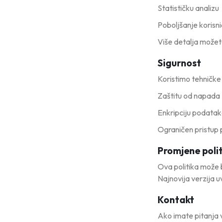
Statističku analizu
Poboljšanje korisn
Više detalja možet
Sigurnost
Koristimo tehničke
Zaštitu od napada
Enkripciju podata
Ograničen pristup
Promjene poli
Ova politika može b
Najnovija verzija uv
Kontakt
Ako imate pitanja 