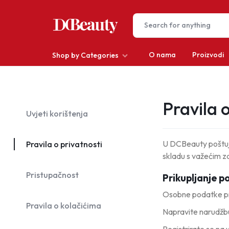
O nama
Proizvodi
Shop by Categories
DCBEAUTY
Depilacija
Pravila 
Uvjeti korištenja
Kosa
Make-up
U DCBeauty poštuje
Pravila o privatnosti
skladu s važećim z
Muškarci
Pristupačnost
Prikupljanje 
Nokti
Osobne podatke p
Pravila o kolačićima
Oprema za salone
Napravite narudžb