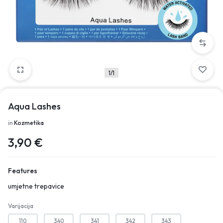
1/1
Aqua Lashes
in
Kozmetika
3,90
€
Features
umjetne trepavice
Varijacija
110
340
341
342
343