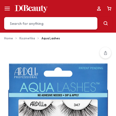
Home
Kozmetika
Aqua Lashes
Your bag is empty
Don't miss out on great deals! Start shopping or
Sign in to view products added.
Shop What's New
Sign in