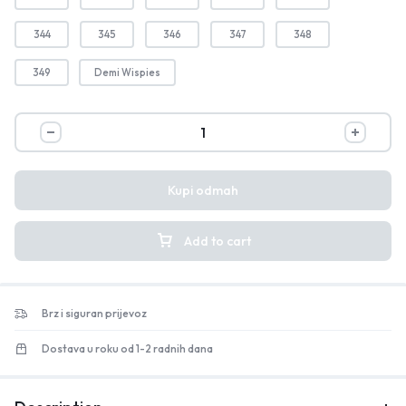
344
345
346
347
348
349
Demi Wispies
Kupi odmah
Add to cart
Brz i siguran prijevoz
Dostava u roku od 1-2 radnih dana