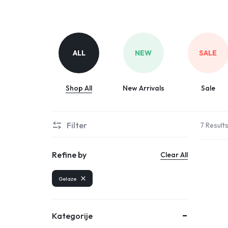
Parfemi
Skincare
Trepavice
ALL
NEW
SALE
Shop All
New Arrivals
Sale
Filter
7 Result
Refine by
Clear All
Gelaze
Kategorije