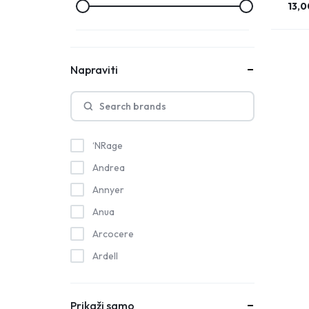
13,
Napraviti
‘NRage
Andrea
Annyer
Anua
Arcocere
Ardell
Astra
Beauty of Joseon
Prikaži samo