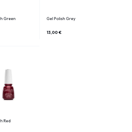
sh Green
Gel Polish Grey
13,00
€
sh Red