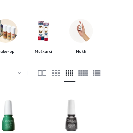
Sign in
ake-up
Muškarci
Nokti
Oprema za
salone