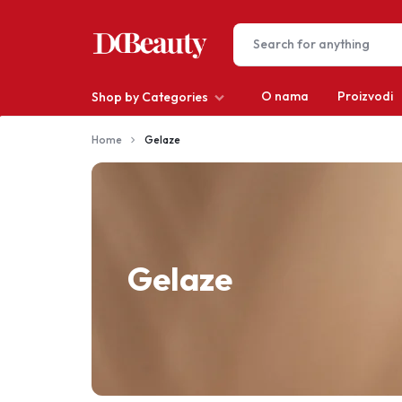
O nama
Proizvodi
Shop by Categories
DCBEAUTY
Home
Gelaze
Depilacija
Kosa
Make-up
Gelaze
Muškarci
Nokti
Oprema za salone