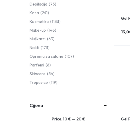
Depilacija
75
Kosa
241
Gel 
Kozmetika
1133
Make-up
143
13,
Muškarci
63
Nokti
173
Oprema za salone
107
Parfemi
6
Skincare
54
Trepavice
119
Cijena
Gel P
Price:
10 €
—
20 €