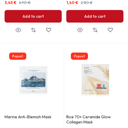
3,45
€
6,90
€
1,40
€
2,80
€
Add to cart
Add to cart
Popust
Popust
Marine Anti-Blemish Mask
Rice 70+ Ceramide Glow
Collagen Mask