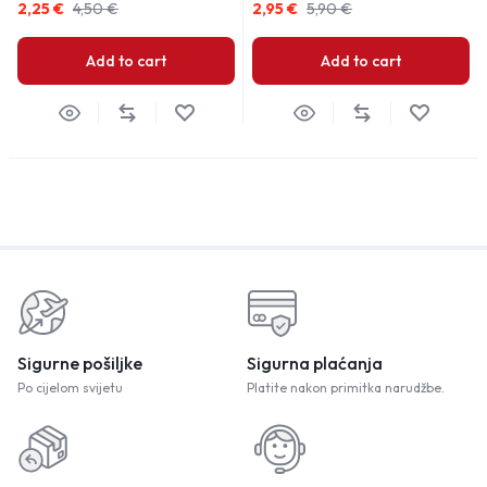
2,25
€
4,50
€
2,95
€
5,90
€
Add to cart
Add to cart
Sigurne pošiljke
Sigurna plaćanja
Po cijelom svijetu
Platite nakon primitka narudžbe.