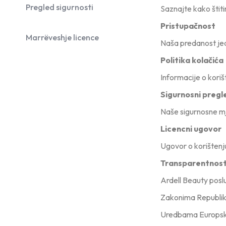
Parfemi
Pregled sigurnosti
Saznajte kako šti
Pristupačnost
Skincare
Marrëveshje licence
Naša predanost jed
Trepavice
Politika kolačića
Informacije o koriš
Sigurnosni pregl
Naše sigurnosne mj
Licencni ugovor
Ugovor o korištenj
Transparentnost 
Ardell Beauty poslu
Zakonima Republi
Uredbama Europsk