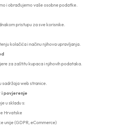
timo i obrađujemo vaše osobne podatke.
nakom pristupu za sve korisnike.
tenju kolačića i načinu njihova upravljanja.
ed
ere za zaštitu kupaca i njihovih podataka.
u sadržaja web stranice.
i povjerenje
je u skladu s:
ke Hrvatske
e unije (GDPR, eCommerce)