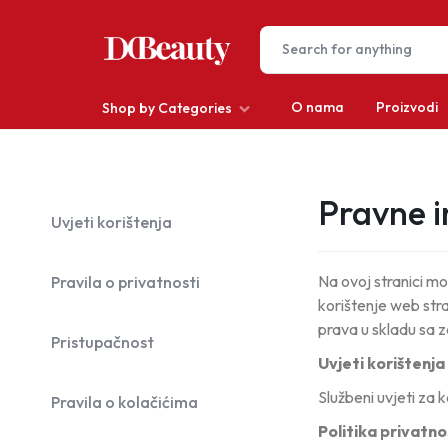
O nama
Proizvodi
Shop by Categories
DCBEAUTY
Depilacija
Pravne i
Uvjeti korištenja
Kosa
Make-up
Na ovoj stranici mo
Pravila o privatnosti
korištenje web str
Muškarci
prava u skladu sa 
Pristupačnost
Nokti
Uvjeti korištenja
Službeni uvjeti za 
Pravila o kolačićima
Oprema za salone
Politika privatno