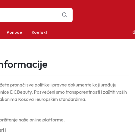
Ponude
Kontakt
nformacije
žete pronaći sve politike i pravne dokumente koji uređuju
anice DCBeauty. Posvećeni smo transparentnosti i zaštiti vaših
zakonima Kosova i europskim standardima.
korištenje naše online platforme.
sti