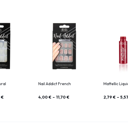
ural
Nail Addict French
Mattellic Liqu
0
€
4,00
€
–
11,70
€
2,79
€
–
5,5