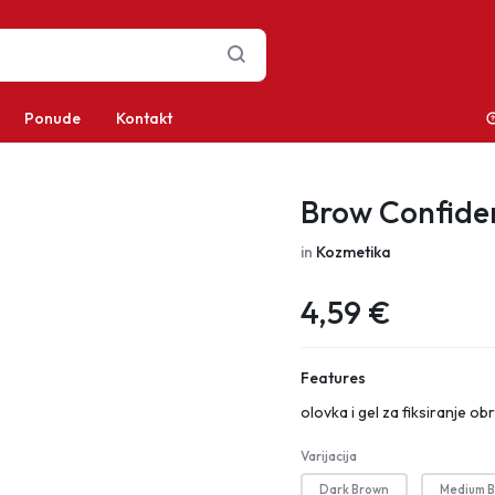
Ponude
Kontakt
Brow Confide
in
Kozmetika
4,59
€
Features
olovka i gel za fiksiranje ob
Varijacija
Dark Brown
Medium 