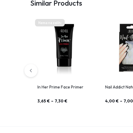
Similar Products
Nema na zalihi
In Her Prime Face Primer
Nail Addict Nat
3,65
€
–
7,30
€
4,00
€
–
7,0