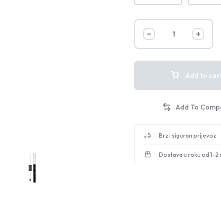
Add to car
Brz i siguran prijevoz
Dostava u roku od 1-2