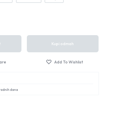
Sign in
t
Kupi odmah
 radnih dana