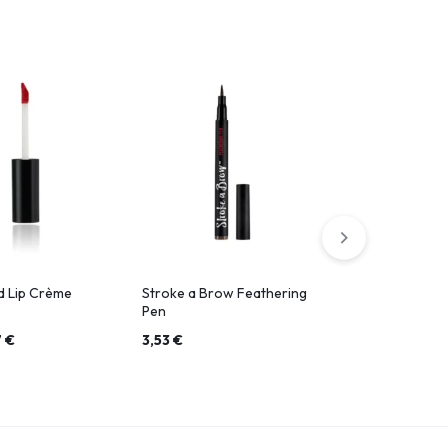
id Lip Crème
Stroke a Brow Feathering
Magnetic Li
Pen
7
€
3,53
€
15,40
€