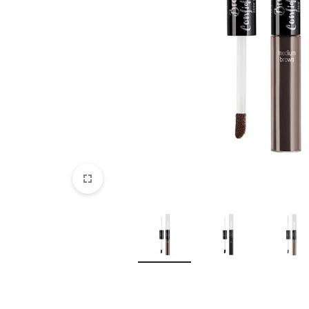
Parfemi
Skincare
Trepavice