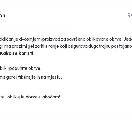
ion
R
ktičan je dvosmjerni proizvod za savršeno oblikovane obrve. Jeda
 ima prozirni gel za fiksiranje koji osigurava dugotrajnu postojano
Kako se koristi:
lik i popunite obrve.
 gore i fiksirajte ih na mjestu.
e i oblikujte obrve s lakoćom!