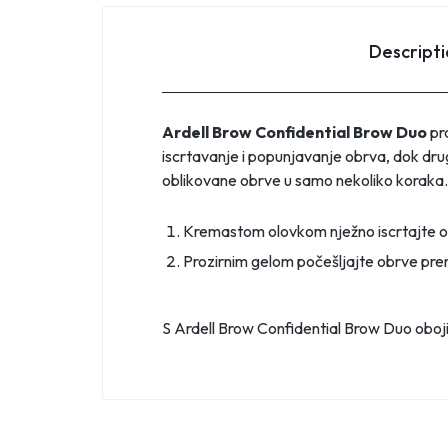
Descript
Ardell Brow Confidential Brow Duo
pra
iscrtavanje i popunjavanje obrva, dok drugi
oblikovane obrve u samo nekoliko koraka.
Kremastom olovkom nježno iscrtajte ob
Prozirnim gelom počešljajte obrve prema
S Ardell Brow Confidential Brow Duo obojit