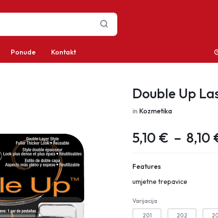
Ponude
Kontakt
Double Up La
in
Kozmetika
5,10
€
–
8,10
Features
umjetne trepavice
Varijacija
201
202
2