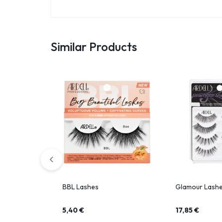
Similar Products
BBL Lashes
Glamour Lashe
5,40
€
17,85
€