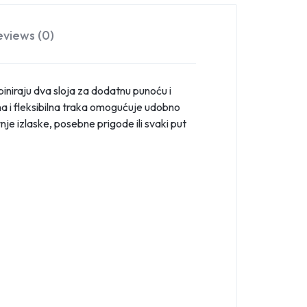
eviews (0)
iniraju dva sloja za dodatnu punoću i
a i fleksibilna traka omogućuje udobno
je izlaske, posebne prigode ili svaki put