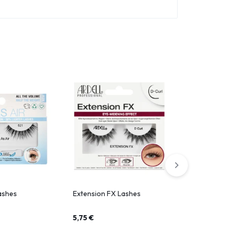
Lashes
Extension FX Lashes
Naked Lashe
5,75
€
20,40
€
–