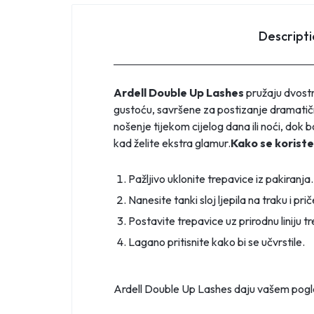
Descript
Ardell Double Up Lashes
pružaju dvostr
gustoću, savršene za postizanje dramatič
nošenje tijekom cijelog dana ili noći, dok
kad želite ekstra glamur.
Kako se koriste
Pažljivo uklonite trepavice iz pakiranja.
Nanesite tanki sloj ljepila na traku i pr
Postavite trepavice uz prirodnu liniju 
Lagano pritisnite kako bi se učvrstile.
Ardell Double Up Lashes daju vašem pogl