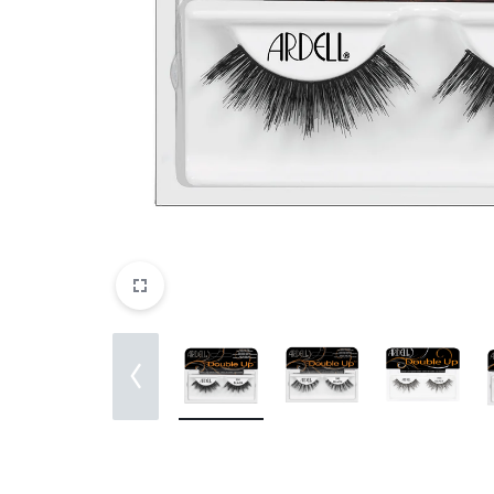
Parfemi
Skincare
Trepavice