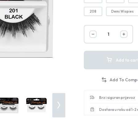
208
Demi Wispies
Add to car
Brz i siguran prijevoz
Dostava u roku od 1-2