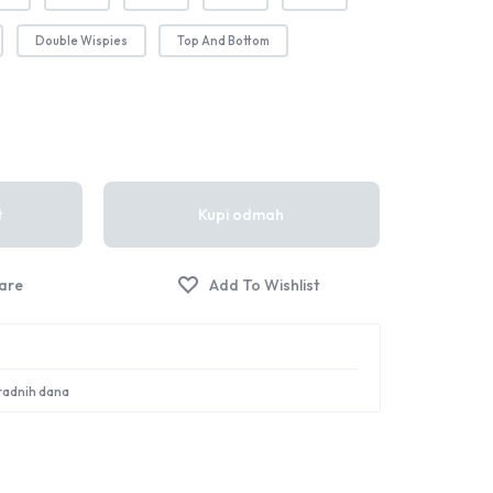
Sign in
Double Wispies
Top And Bottom
t
Kupi odmah
 radnih dana