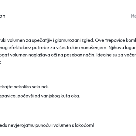
ion
R
uki volumen za upečatljiv i glamurozan izgled. Ove trepavice komb
nog efekta bez potrebe za višestrukim nanošenjem. Njihova lagan
 bogat volumen naglašava oči na poseban način. Idealne su za večern
:
ičekajte nekoliko sekundi.
trepavica, počevši od vanjskog kuta oka.
edu nevjerojatnu punoću i volumen s lakoćom!