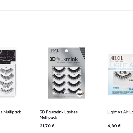
s Multipack
3D Fauxmink Lashes
Light As Air 
Multipack
21,70
€
6,80
€