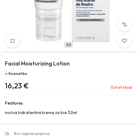
1/2
Facial Moisturizing Lotion
in
Kozmetika
16,23
€
Out of stock
Features
noćna hidratantna krema za lice 52ml
Brz i siguran prijevoz