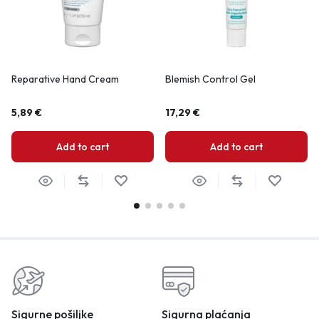
Reparative Hand Cream
Blemish Control Gel
5,89
€
17,29
€
Add to cart
Add to cart
Sigurne pošiljke
Sigurna plaćanja