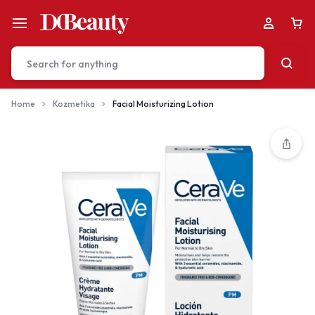
Home
Kozmetika
Facial Moisturizing Lotion
Your bag is empty
Don't miss out on great deals! Start shopping or
Sign in to view products added.
Shop What's New
Sign in