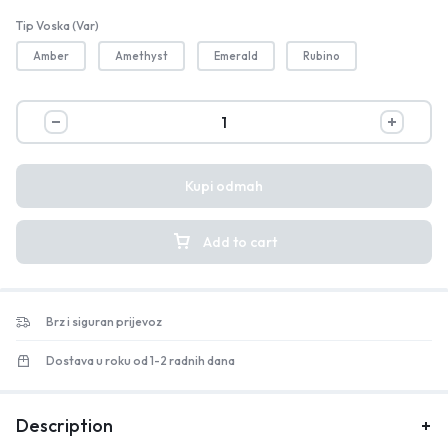
Tip Voska (var)
Amber
Amethyst
Emerald
Rubino
Kupi odmah
Add to cart
Brz i siguran prijevoz
Dostava u roku od 1-2 radnih dana
Description