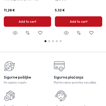
11,28
€
5,32
€
Add to cart
Add to cart
Sigurne pošiljke
Sigurna plaćanja
Po cijelom svijetu
Platite nakon primitka narudžbe.