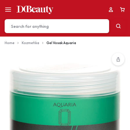
Home
Kozmetika
Gel Vosak Aquaria
Your bag is empty
Don't miss out on great deals! Start shopping or
Sign in to view products added.
Shop What's New
Sign in