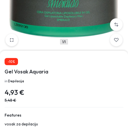
1/1
-10%
Gel Vosak Aquaria
in
Depilacija
4,93
€
5,48
€
Features
vosak za depilaciju