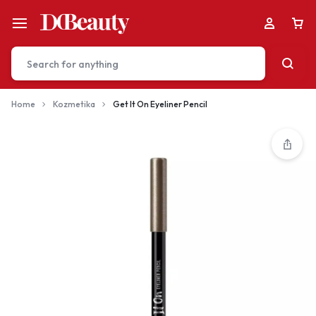
Home
Kozmetika
Get It On Eyeliner Pencil
Your bag is empty
Don't miss out on great deals! Start shopping or
Sign in to view products added.
Shop What's New
Sign in