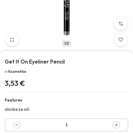
1/3
Get It On Eyeliner Pencil
in
Kozmetika
3,53
€
Features
olovka za oči