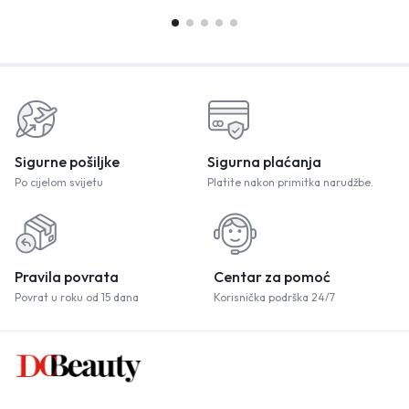
Sigurne pošiljke
Sigurna plaćanja
Po cijelom svijetu
Platite nakon primitka narudžbe.
Pravila povrata
Centar za pomoć
Povrat u roku od 15 dana
Korisnička podrška 24/7