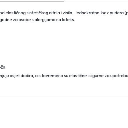
od elastičnog sintetičkog nitrila i vinila. Jednokratne, bez pudera
ogodne za osobe s alergijama na lateks.
ožu.
juju osjet dodira, a istovremeno su elastične i sigurne za upotrebu