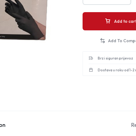
Add to car
Brz i siguran prijevoz
Dostava u roku od 1-2
ion
R