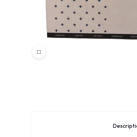
Parfemi
Skincare
Trepavice
Descript