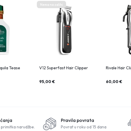
Nema na zalihi
quila Tease
V12 Superfast Hair Clipper
Rivale Hair Cl
95,00
€
60,00
€
aćanja
Pravila povrata
 primitka narudžbe.
Povrat u roku od 15 dana