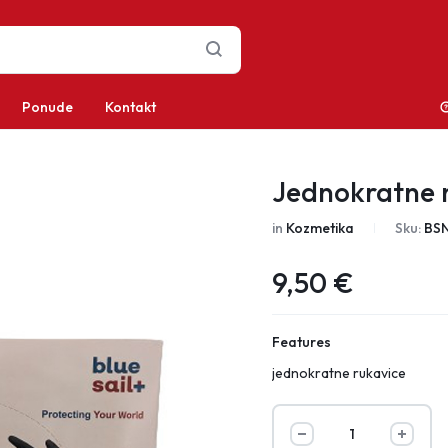
Ponude
Kontakt
Jednokratne n
in
Kozmetika
Sku:
BS
9,50
€
Features
jednokratne rukavice