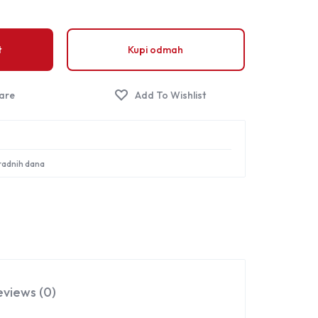
Sign in
t
Kupi odmah
 radnih dana
eviews (0)