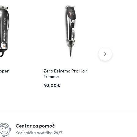
ipper
Zero Estremo Pro Hair
Power Up Ha
Trimmer
40,00
€
126,09
€
Centar za pomoć
Korisnička podrška 24/7