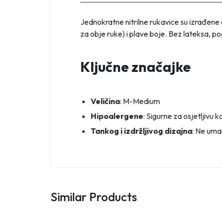
Jednokratne nitrilne rukavice su izrađene 
za obje ruke) i plave boje. Bez lateksa, p
Ključne značajke
Veličina
: M-Medium
Hipoalergene
: Sigurne za osjetljivu k
Tankog i izdržljivog dizajna
: Ne uman
Similar Products