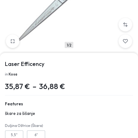
1/2
Laser Efficency
in
Kosa
35,87
€
–
36,88
€
Features
škare za šišanje
Duljina Oštrice (škara)
5,5"
6"