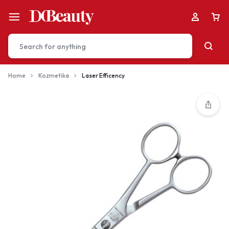
Home
Kozmetika
Laser Efficency
Your bag is empty
Don't miss out on great deals! Start shopping or
Sign in to view products added.
Shop What's New
Sign in