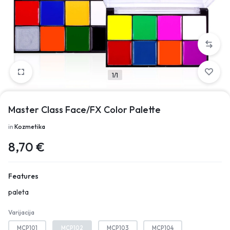
1/1
Master Class Face/FX Color Palette
in
Kozmetika
8,70
€
Features
paleta
Varijacija
MCP101
MCP102
MCP103
MCP104