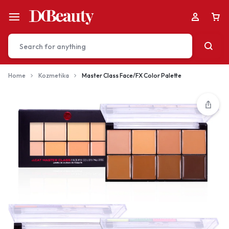
Home
Kozmetika
Master Class Face/FX Color Palette
Your bag is empty
Don't miss out on great deals! Start shopping or
Sign in to view products added.
Shop What's New
Sign in