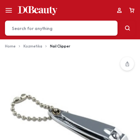
Home
Kozmetika
Nail Clipper
Your bag is empty
Don't miss out on great deals! Start shopping or
Sign in to view products added.
Shop What's New
Sign in