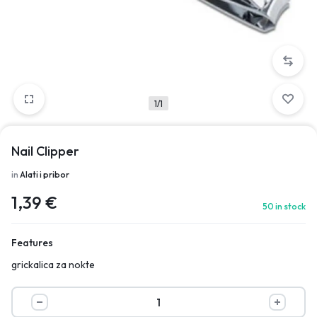
1/1
Nail Clipper
in
Alati i pribor
1,39
€
50 in stock
Features
grickalica za nokte