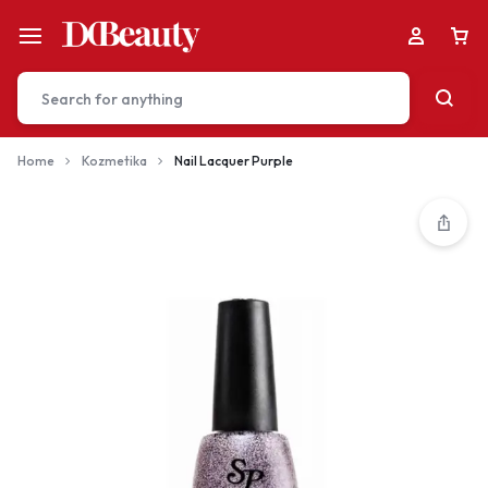
Home
Kozmetika
Nail Lacquer Purple
Your bag is empty
Don't miss out on great deals! Start shopping or
Sign in to view products added.
Shop What's New
Sign in