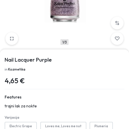
1/3
Nail Lacquer Purple
in
Kozmetika
4,65
€
Features
trajni lak za nokte
Varijacija
Electric Grape
Loves me, Loves me not
Plumeria