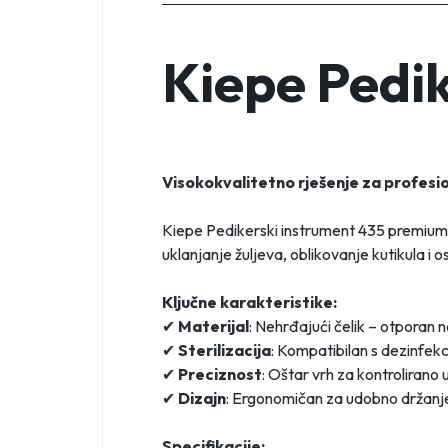
Kiepe Pedik
Visokokvalitetno rješenje za profesi
Kiepe Pedikerski instrument 435 premium 
uklanjanje žuljeva, oblikovanje kutikula i
Ključne karakteristike:
✔
Materijal
: Nehrđajući čelik – otporan n
✔
Sterilizacija
: Kompatibilan s dezinfekc
✔
Preciznost
: Oštar vrh za kontrolirano 
✔
Dizajn
: Ergonomičan za udobno držanje
Specifikacije: