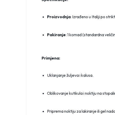
Proizvodnja
: Izrađeno u Italiji po st
Pakiranje
: 1 komad (standardna veliči
Primjena:
Uklanjanje žuljeva i kalusa.
Oblikovanje kutikula i noktiju na stopal
Priprema noktiju za lakiranje ili gel nad