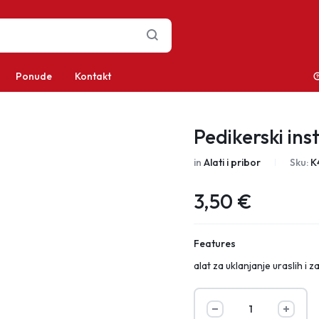
Ponude
Kontakt
Pedikerski in
in
Alati i pribor
Sku:
K
3,50
€
Features
alat za uklanjanje uraslih i z