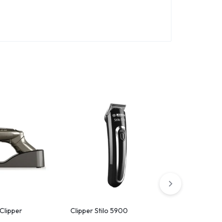
Clipper
Clipper Stilo 5900
Spare Blade