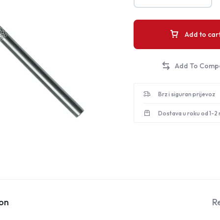
Add to car
Brz i siguran prijevoz
Dostava u roku od 1-2
ion
R