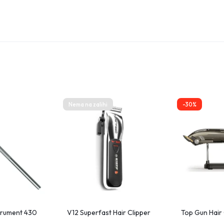
Nema na zalihi
-30%
strument 430
V12 Superfast Hair Clipper
Top Gun Hair 