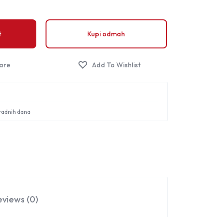
Sign in
t
Kupi odmah
 radnih dana
eviews (0)