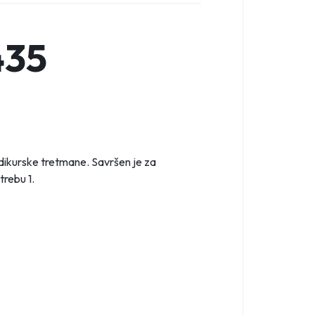
435
edikurske tretmane. Savršen je za
otrebu
1
.