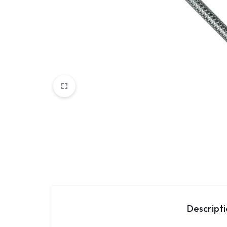
Parfemi
Skincare
Trepavice
Descript