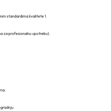
riktnim standardima kvalitete
1
.
na za profesionalnu upotrebu).
ima.
ogradnju.