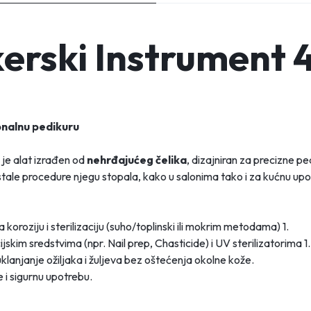
erski Instrument 
onalnu pedikuru
je alat izrađen od
nehrđajućeg čelika
, dizajniran za precizne p
 ostale procedure njegu stopala, kako u salonima tako i za kućnu up
a koroziju i sterilizaciju (suho/toplinski ili mokrim metodama)
1
.
ijskim sredstvima (npr. Nail prep, Chasticide) i UV sterilizatorima
1
.
uklanjanje ožiljaka i žuljeva bez oštećenja okolne kože.
 i sigurnu upotrebu.