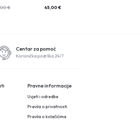
,00
€
45,00
€
13,27
€
Centar za pomoć
Korisnička podrška 24/7
ti
Pravne informacije
Uvjeti i odredbe
Pravila o privatnosti
Pravila o kolačićima