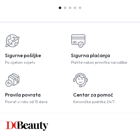
Sigurne pošiljke
Sigurna plaćanja
Po cijelom svijetu
Platite nakon primitka narudžbe.
Pravila povrata
Centar za pomoć
Povrat u roku od 15 dana
Korisnička podrška 24/7