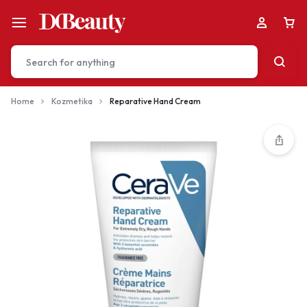
Home
Kozmetika
Reparative Hand Cream
Your bag is empty
Don't miss out on great deals! Start shopping or
Sign in to view products added.
Shop What's New
Sign in