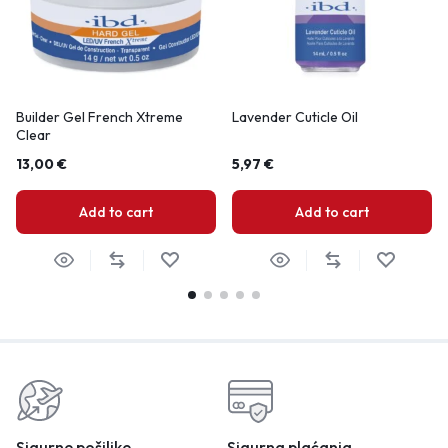
Builder Gel French Xtreme
Lavender Cuticle Oil
Clear
13,00
€
5,97
€
Add to cart
Add to cart
Sigurne pošiljke
Sigurna plaćanja