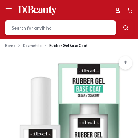
Home
Kozmetika
Rubber Gel Base Coat
Your bag is empty
Don't miss out on great deals! Start shopping or
Sign in to view products added.
Shop What's New
Sign in