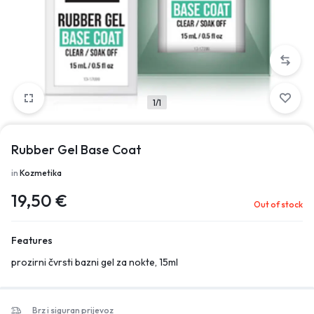
1/1
Rubber Gel Base Coat
in
Kozmetika
19,50
€
Out of stock
Features
prozirni čvrsti bazni gel za nokte, 15ml
Brz i siguran prijevoz