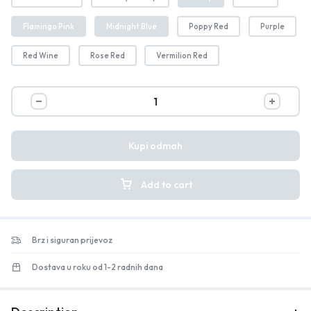
Flamingo Pink
Midnight Blue
Poppy Red
Purple
Red Wine
Rose Red
Vermilion Red
Kupi odmah
Add to cart
Brz i siguran prijevoz
Dostava u roku od 1-2 radnih dana