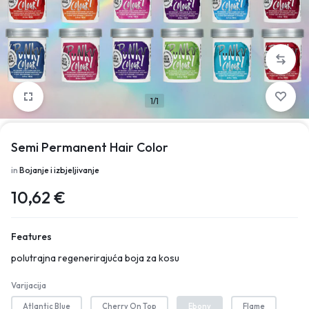
1/1
Semi Permanent Hair Color
in
Bojanje i izbjeljivanje
10,62
€
Features
polutrajna regenerirajuća boja za kosu
Varijacija
Atlantic Blue
Cherry On Top
Ebony
Flame