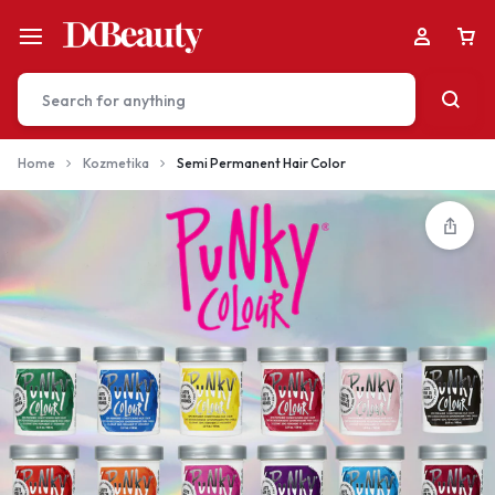
Home
Kozmetika
Semi Permanent Hair Color
Your bag is empty
Don't miss out on great deals! Start shopping or
Sign in to view products added.
Shop What's New
Sign in