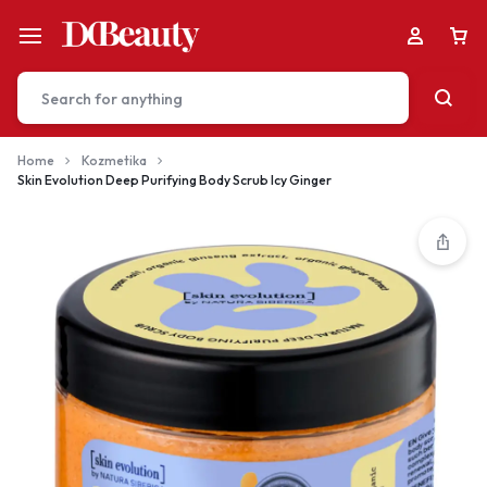
Home
Kozmetika
Skin Evolution Deep Purifying Body Scrub Icy Ginger
Your bag is empty
Don't miss out on great deals! Start shopping or
Sign in to view products added.
Shop What's New
Sign in