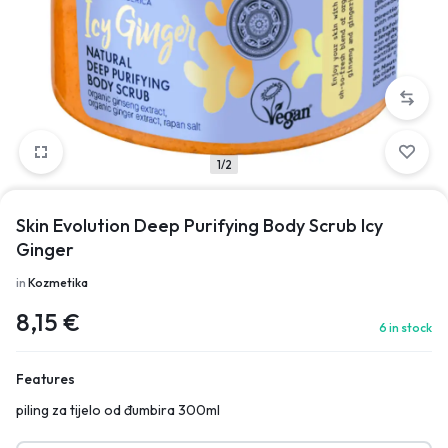
1/2
Skin Evolution Deep Purifying Body Scrub Icy
Ginger
in
Kozmetika
8,15
€
6 in stock
Features
piling za tijelo od đumbira 300ml