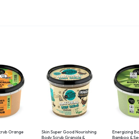
crub Orange
Skin Super Good Nourishing
Energizing Bo
Body Scrub Granola &
Bamboo & Sea