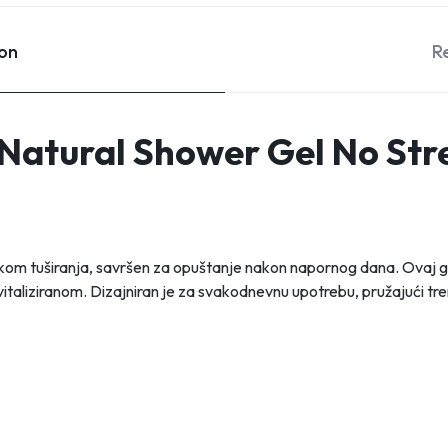
ion
R
Natural Shower Gel No Str
jekom tuširanja, savršen za opuštanje nakon napornog dana. Ovaj gel
revitaliziranom. Dizajniran je za svakodnevnu upotrebu, pružajući tr