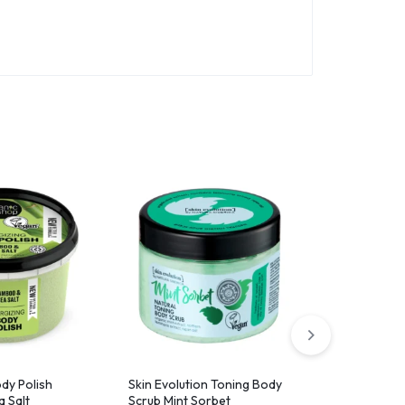
dy Polish
Skin Evolution Toning Body
Renovating 
 Salt
Scrub Mint Sorbet
Papaya