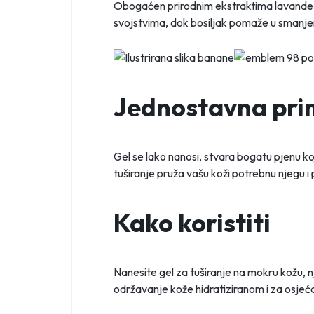
Obogaćen prirodnim ekstraktima lavande i b
svojstvima, dok bosiljak pomaže u smanjenj
Jednostavna pri
Gel se lako nanosi, stvara bogatu pjenu ko
tuširanje pruža vašu koži potrebnu njegu 
Kako koristiti
Nanesite gel za tuširanje na mokru kožu, n
održavanje kože hidratiziranom i za osjeća