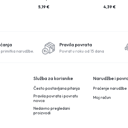
Macadamia
5,19
€
4,39
€
aćanja
Pravila povrata
 primitka narudžbe.
Povrat u roku od 15 dana
Služba za korisnike
Narudžbe i povra
Često postavljana pitanja
Praćenje narudžbe
Pravila povrata i povratu
Moj račun
novca
Nedavno pregledani
proizvodi