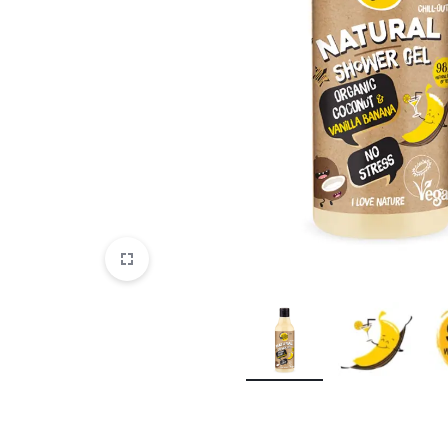
Parfemi
Skincare
Trepavice