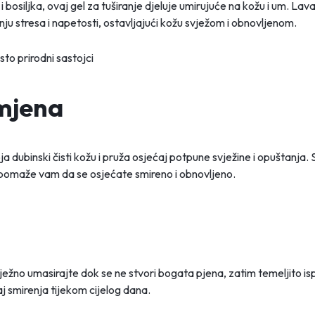
osiljka, ovaj gel za tuširanje djeluje umirujuće na kožu i um. Lav
u stresa i napetosti, ostavljajući kožu svježom i obnovljenom.
mjena
ja dubinski čisti kožu i pruža osjećaj potpune svježine i opuštan
i pomaže vam da se osjećate smireno i obnovljeno.
ježno umasirajte dok se ne stvori bogata pjena, zatim temeljito is
j smirenja tijekom cijelog dana.