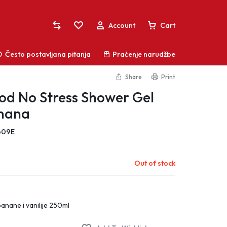
Account
Cart
Često postavljana pitanja
Praćenje narudžbe
Share
Print
od No Stress Shower Gel
Sign In
anana
Vaša košarica je prazna
Create Account
609E
Ne propustite sjajne ponude! Započnite
Lista želja
kupovinu ili se prijavite kako biste vidjeli dodane
proizvode
Out of stock
Usporedite proizvode
Praćenje narudžbe
Shop What's New
banane i vanilije 250ml