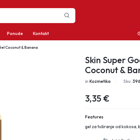
Ponude
Kontakt
Gel Coconut & Banana
Skin Super Go
Coconut & B
in
Kozmetika
Sku:
39
3,35
€
Features
gel za tuširanje od kokosa, 