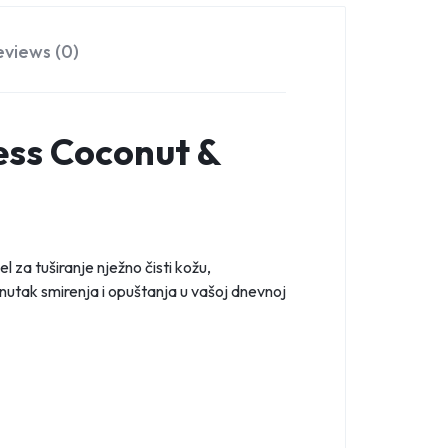
eviews (0)
ess Coconut &
 za tuširanje nježno čisti kožu,
enutak smirenja i opuštanja u vašoj dnevnoj