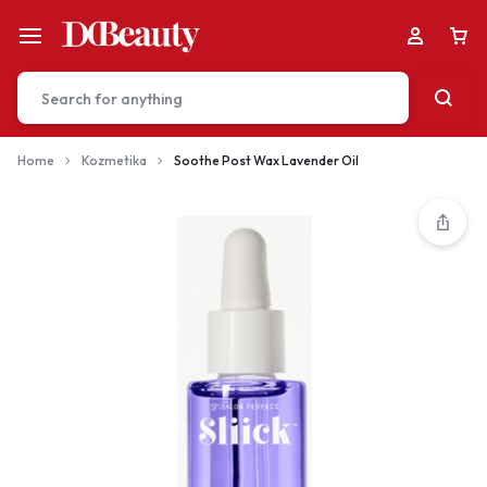
Home
Kozmetika
Soothe Post Wax Lavender Oil
Your bag is empty
Don't miss out on great deals! Start shopping or
Sign in to view products added.
Shop What's New
Sign in