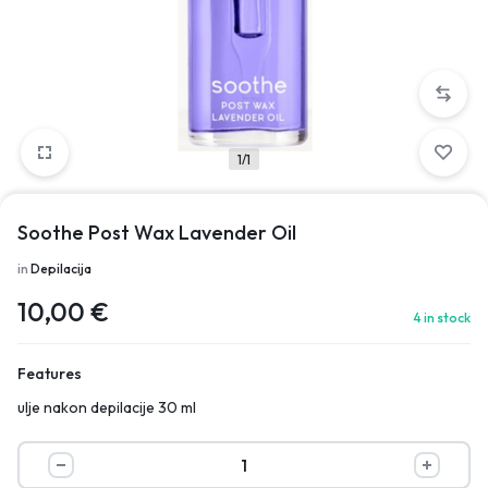
1/1
Soothe Post Wax Lavender Oil
in
Depilacija
10,00
€
4 in stock
Features
ulje nakon depilacije 30 ml