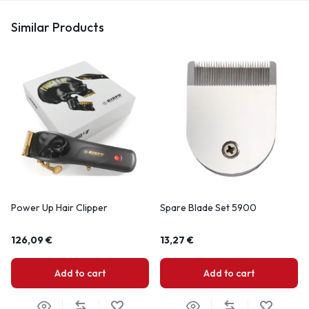
Similar Products
Power Up Hair Clipper
Spare Blade Set 5900
126,09
€
13,27
€
Add to cart
Add to cart