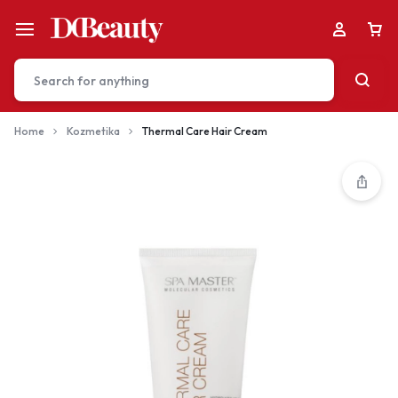
Home
Kozmetika
Thermal Care Hair Cream
Your bag is empty
Don't miss out on great deals! Start shopping or
Sign in to view products added.
Shop What's New
Sign in