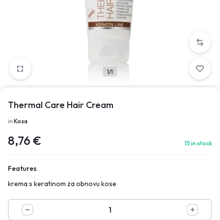
1/1
Thermal Care Hair Cream
in
Kosa
8,76
€
15 in stock
Features
krema s keratinom za obnovu kose