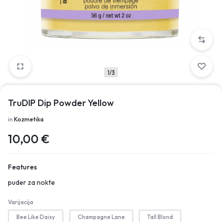
1/3
TruDIP Dip Powder Yellow
in
Kozmetika
10,00
€
Features
puder za nokte
Varijacija
Bee Like Daisy
Champagne Lane
Tall Blond