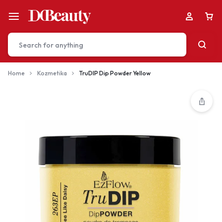
Home
Kozmetika
TruDIP Dip Powder Yellow
Your bag is empty
Don't miss out on great deals! Start shopping or
Sign in to view products added.
Shop What's New
Sign in