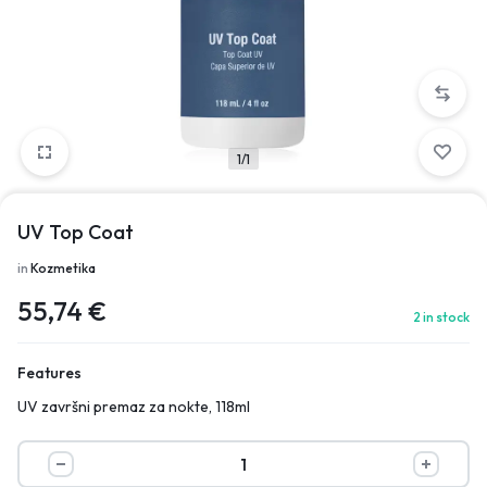
1/1
UV Top Coat
in
Kozmetika
55,74
€
2 in stock
Features
UV završni premaz za nokte, 118ml