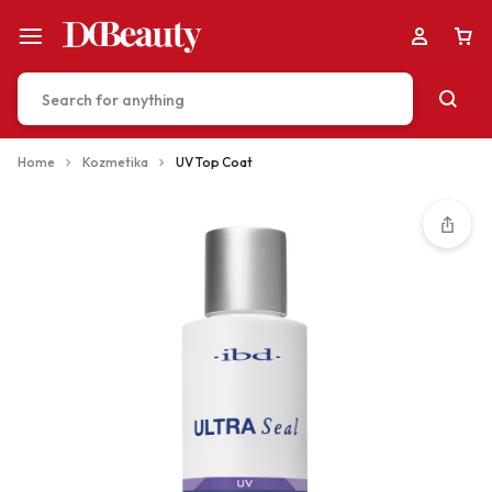
Home
Kozmetika
UV Top Coat
Your bag is empty
Don't miss out on great deals! Start shopping or
Sign in to view products added.
Shop What's New
Sign in