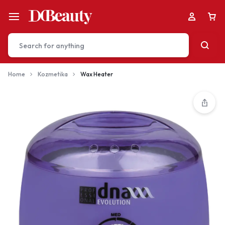
Home
Kozmetika
Wax Heater
Your bag is empty
Don't miss out on great deals! Start shopping or
Sign in to view products added.
Shop What's New
Sign in