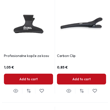
Profesionalne kopče za kosu
Carbon Clip
1,05
€
0,85
€
Add to cart
Add to cart