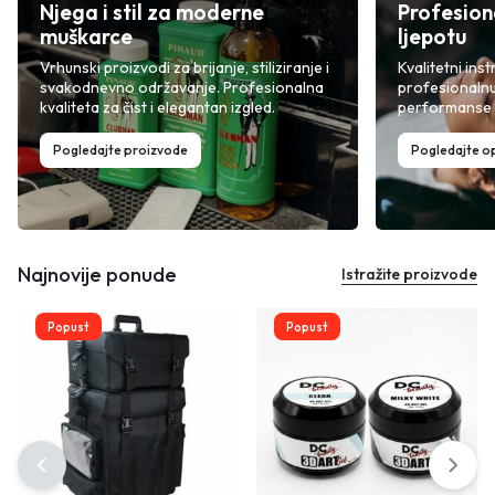
Njega i stil za moderne
Profesion
muškarce
ljepotu
Vrhunski proizvodi za brijanje, stiliziranje i
Kvalitetni inst
svakodnevno održavanje. Profesionalna
profesionalnu
kvaliteta za čist i elegantan izgled.
performanse i
Pogledajte proizvode
Pogledajte 
Najnovije ponude
Istražite proizvode
Popust
Popust