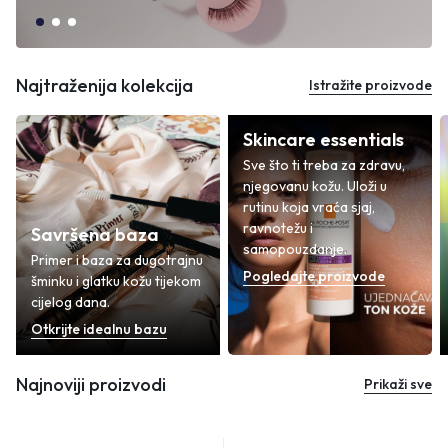
Najtraženija kolekcija
Istražite proizvode
Skincare essentials
Sve što ti treba za zdravu,
njegovanu kožu. Uloži u
rutinu koja vraća sjaj,
ravnotežu i
Savršena baza
samopouzdanje.
Primer i baza za dugotrajnu
Pogledajte proizvode
šminku i glatku kožu tijekom
cijelog dana.
Otkrijte idealnu bazu
Najnoviji proizvodi
Prikaži sve