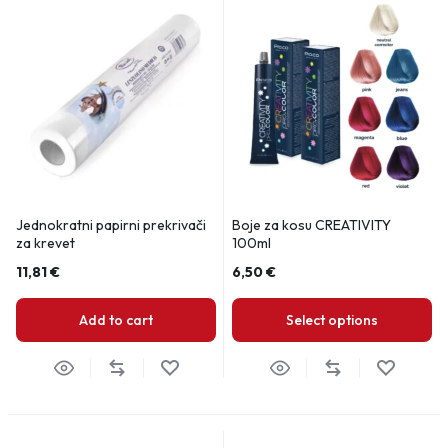
Jednokratni papirni prekrivači
Boje za kosu CREATIVITY
za krevet
100ml
11,81
€
6,50
€
Add to cart
Select options