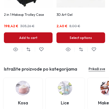
2 in 1 Makeup Trolley Case
3D Art Gel
198,42
€
305,26
€
2,40
€
8,00
€
Add to cart
Select options
Istražite proizvode po kategorijama
Prikaži sve
Kosa
Lice
Make