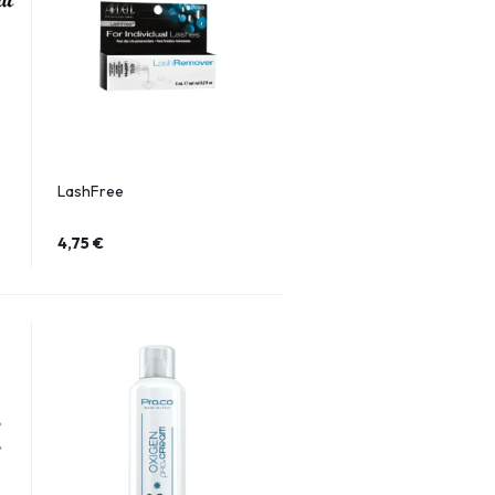
LashFree
4,75
€