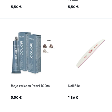
5,50
€
5,50
€
Boje za kosu Pearl 100ml
Nail File
5,50
€
1,86
€