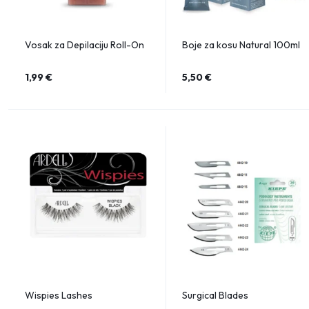
Vosak za Depilaciju Roll-On
Boje za kosu Natural 100ml
1,99
€
5,50
€
Wispies Lashes
Surgical Blades