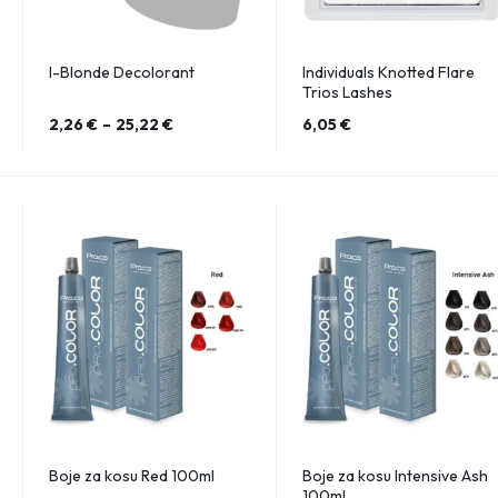
I-Blonde Decolorant
Individuals Knotted Flare
Trios Lashes
2,26
€
–
25,22
€
6,05
€
Boje za kosu Red 100ml
Boje za kosu Intensive Ash
100ml