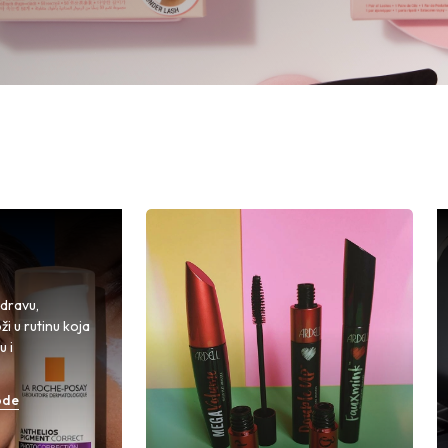
zdravu,
i u rutinu koja
u i
ode