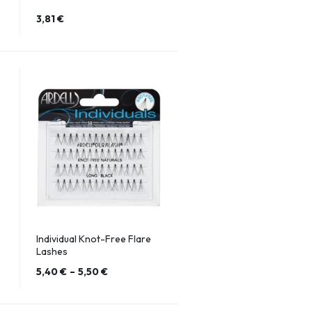
3,81
€
Individual Knot-Free Flare
Lashes
5,40
€
–
5,50
€