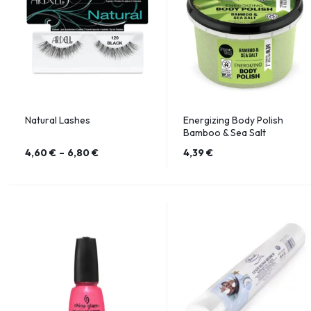
Natural Lashes
Energizing Body Polish
Bamboo & Sea Salt
4,60
€
–
6,80
€
4,39
€