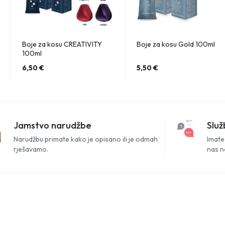
Boje za kosu CREATIVITY
Boje za kosu Gold 100ml
100ml
6,50
€
5,50
€
Jamstvo narudžbe
Služ
Narudžbu primate kako je opisano ili je odmah
Imate 
rješavamo.
nas n