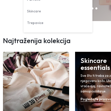
Skincare
Trepavice
Najtraženija kolekcija
Skincare
essentials
Sve što ti treba za 
njegovanu kožu. Ulož
vraća sjaj, ravnotež
samopouzdanje.
Pogledajte proizv