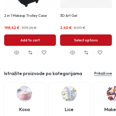
2 in 1 Makeup Trolley Case
3D Art Gel
198,42
€
305,26
€
2,40
€
8,00
€
Add to cart
Select options
Istražite proizvode po kategorijama
Prikaži sve
Kosa
Lice
Make