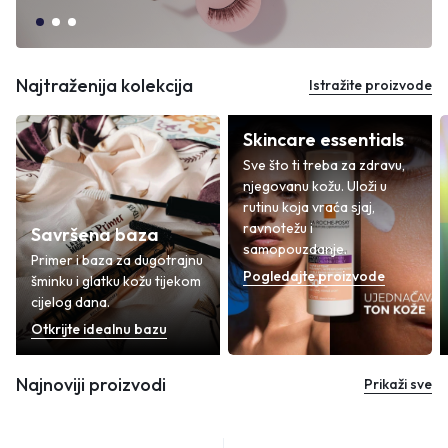
Najtraženija kolekcija
Istražite proizvode
Skincare essentials
Sve što ti treba za zdravu,
njegovanu kožu. Uloži u
rutinu koja vraća sjaj,
ravnotežu i
Savršena baza
samopouzdanje.
Primer i baza za dugotrajnu
Pogledajte proizvode
šminku i glatku kožu tijekom
cijelog dana.
Otkrijte idealnu bazu
Najnoviji proizvodi
Prikaži sve