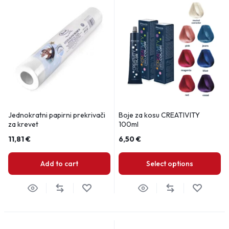
Jednokratni papirni prekrivači
Boje za kosu CREATIVITY
za krevet
100ml
11,81
€
6,50
€
Add to cart
Select options