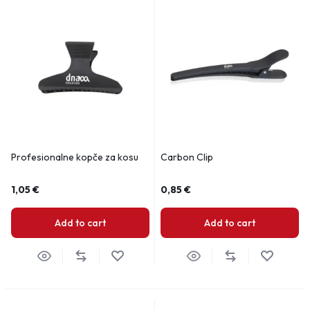
Profesionalne kopče za kosu
Carbon Clip
1,05
€
0,85
€
Add to cart
Add to cart