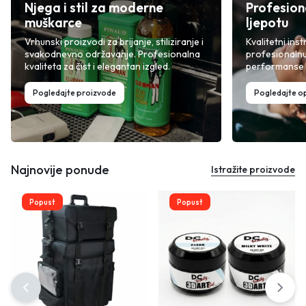
Njega i stil za moderne
Profesion
muškarce
ljepotu
Vrhunski proizvodi za brijanje, stiliziranje i
Kvalitetni inst
svakodnevno održavanje. Profesionalna
profesionalnu
kvaliteta za čist i elegantan izgled.
performanse i
Pogledajte proizvode
Pogledajte 
Najnovije ponude
Istražite proizvode
Popust
Popust