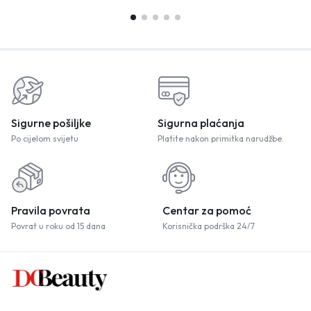
Sigurne pošiljke
Sigurna plaćanja
Po cijelom svijetu
Platite nakon primitka narudžbe.
Pravila povrata
Centar za pomoć
Povrat u roku od 15 dana
Korisnička podrška 24/7