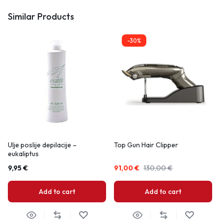
Similar Products
-30%
Ulje poslije depilacije –
Top Gun Hair Clipper
eukaliptus
9,95
€
91,00
€
130,00
€
Add to cart
Add to cart