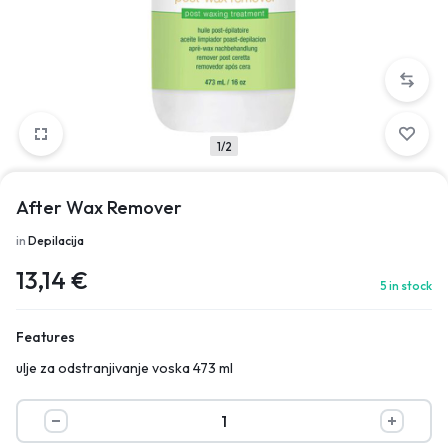
1/2
After Wax Remover
in
Depilacija
13,14
€
5 in stock
Features
ulje za odstranjivanje voska 473 ml