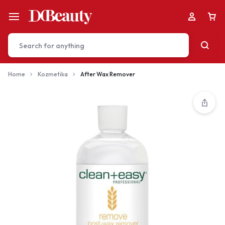
Home
Kozmetika
After Wax Remover
Your bag is empty
Don't miss out on great deals! Start shopping or
Sign in to view products added.
Shop What's New
Sign in