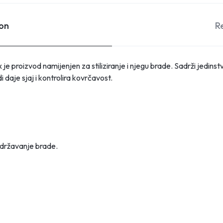
ion
R
e proizvod namijenjen za stiliziranje i njegu brade. Sadrži jedins
 daje sjaj i kontrolira kovrčavost.
održavanje brade.