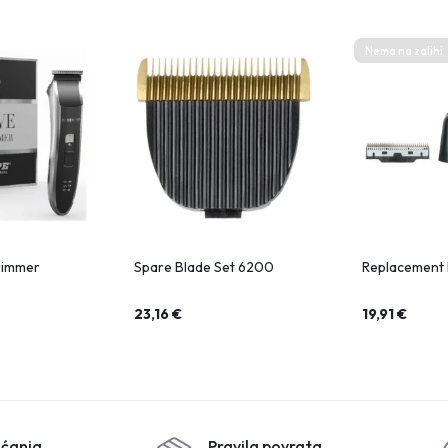
Nema na zalihi
rimmer
Spare Blade Set 6200
Replacement 
23,16
€
19,91
€
aćanja
Pravila povrata