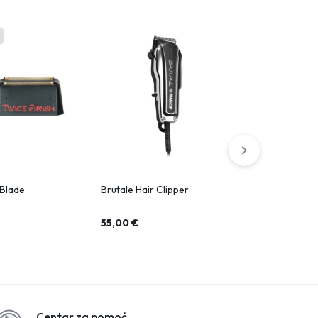
Blade
Brutale Hair Clipper
After Shave
55,00
€
8,20
€
Centar za pomoć