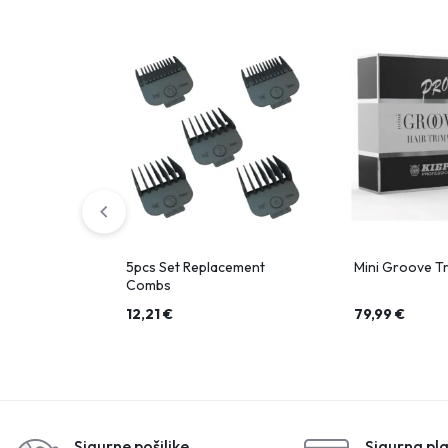
5pcs Set Replacement
Mini Groove T
Combs
12,21
€
79,99
€
Sigurne pošiljke
Sigurna pl