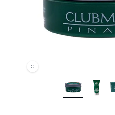
Parfemi
Skincare
Trepavice