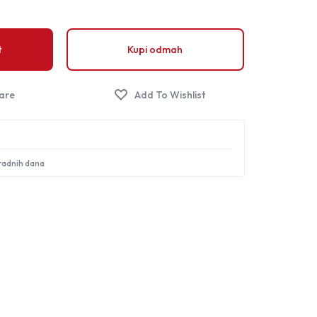
Sign in
t
Kupi odmah
 radnih dana