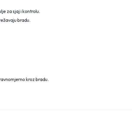
lje za sjaj i kontrolu.
otežavaju bradu.
 ravnomjerno kroz bradu.