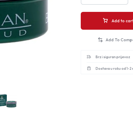
Add to car
Brz i siguran prijevoz
Dostava u roku od 1-2