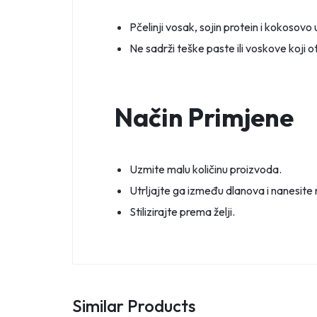
Pčelinji vosak, sojin protein i kokosovo u
Ne sadrži teške paste ili voskove koji 
Način Primjene
Uzmite malu količinu proizvoda.
Utrljajte ga između dlanova i nanesite
Stilizirajte prema želji.
Similar Products