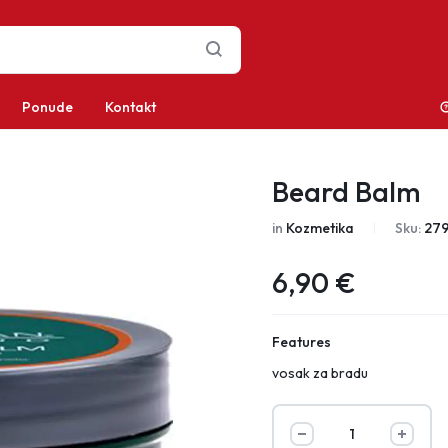
Ponude
Kontakt
Beard Balm
in
Kozmetika
Sku:
27
6,90
€
Features
vosak za bradu