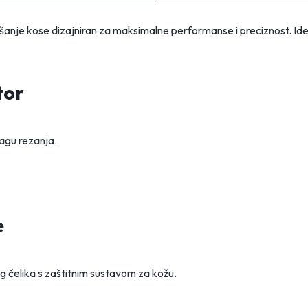
šišanje kose dizajniran za maksimalne performanse i preciznost. I
tor
agu rezanja.
e
og čelika s zaštitnim sustavom za kožu.