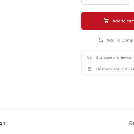
Add to car
Brz i siguran prijevoz
Dostava u roku od 1-2
ion
R