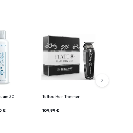
ream 3%
Tattoo Hair Trimmer
Mini Groove
00
€
109,99
€
79,99
€