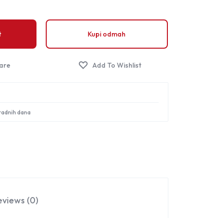
Sign in
t
Kupi odmah
 radnih dana
eviews (0)