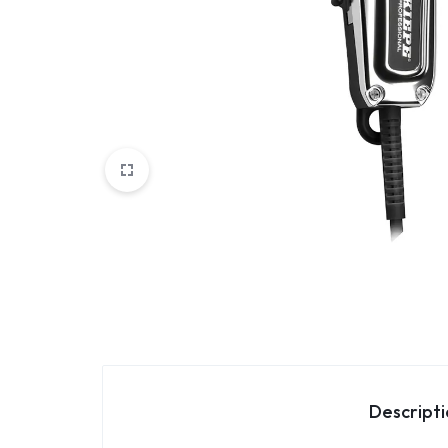
Parfemi
Skincare
Trepavice
Descript