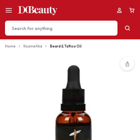
Home
Kozmetika
Beard & Tattoo Oil
Your bag is empty
Don't miss out on great deals! Start shopping or
Sign in to view products added.
Shop What's New
Sign in