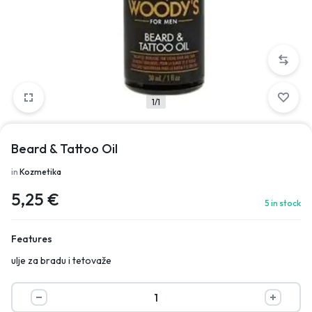
1/1
Beard & Tattoo Oil
in
Kozmetika
5,25
€
5 in stock
Features
ulje za bradu i tetovaže