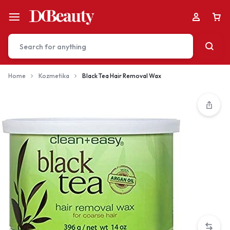
Home
Kozmetika
Black Tea Hair Removal Wax
Your bag is empty
Don't miss out on great deals! Start shopping or
Sign in to view products added.
Shop What's New
Sign in