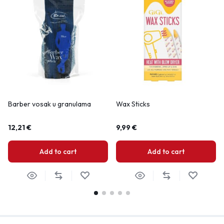
Barber vosak u granulama
Wax Sticks
12,21
€
9,99
€
Add to cart
Add to cart