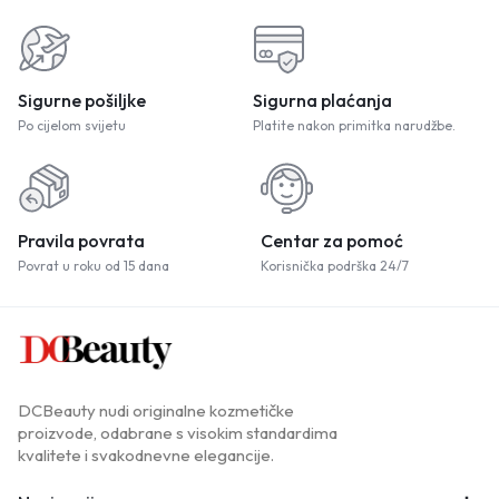
Sigurne pošiljke
Sigurna plaćanja
Po cijelom svijetu
Platite nakon primitka narudžbe.
Pravila povrata
Centar za pomoć
Povrat u roku od 15 dana
Korisnička podrška 24/7
DCBeauty nudi originalne kozmetičke
proizvode, odabrane s visokim standardima
kvalitete i svakodnevne elegancije.