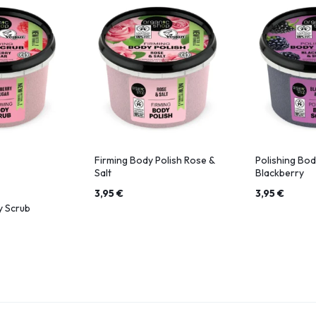
Firming Body Polish Rose &
Polishing Bod
Salt
Blackberry
3,95
€
3,95
€
 Scrub