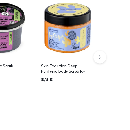
y Scrub
Skin Evolution Deep
Hydrating Bo
Purifying Body Scrub Icy
Please!
Ginger
8,15
€
4,90
€