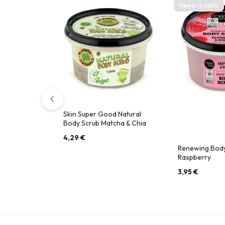
Nema na zalihi
Skin Super Good Natural
Body Scrub Matcha & Chia
Seeds
4,29
€
Renewing Body
Raspberry
3,95
€