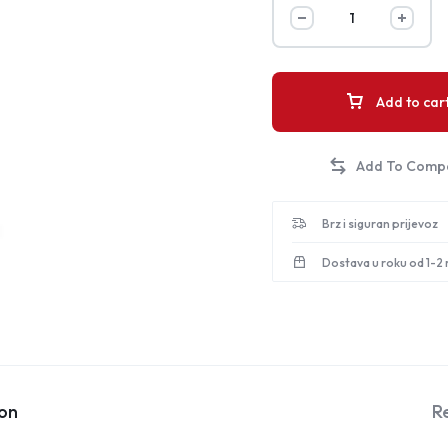
Add to car
Brz i siguran prijevoz
Dostava u roku od 1-2
ion
R