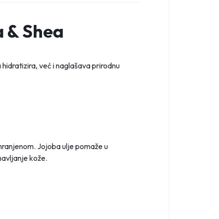
a & Shea
 hidratizira, već i naglašava prirodnu
ahranjenom. Jojoba ulje pomaže u
navljanje kože.