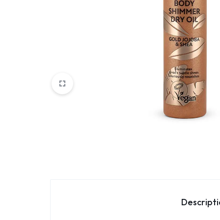
Parfemi
Skincare
Trepavice
Descript