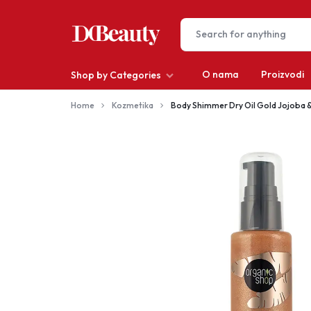
O nama
Proizvodi
Shop by Categories
DCBEAUTY
Home
Kozmetika
Body Shimmer Dry Oil Gold Jojoba 
Depilacija
Kosa
Make-up
Muškarci
Nokti
Oprema za salone