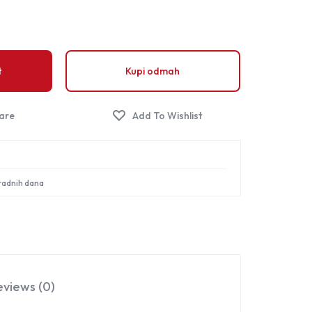
Sign in
t
Kupi odmah
 radnih dana
eviews (0)