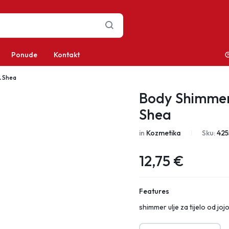
Ponude
Kontakt
& Shea
Body Shimmer 
Shea
in
Kozmetika
Sku:
425
12,75
€
Features
shimmer ulje za tijelo od jo