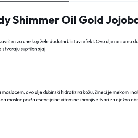
dy Shimmer Oil Gold Jojob
 savršen za one koji žele dodatni blistavi efekt. Ovo ulje ne samo da
 stvaraju suptilan sjaj.
maslacem, ovo ulje dubinski hidratizira kožu, čineći je mekom i n
ea maslac pruža esencijalne vitamine i hranjive tvari za nježno ob