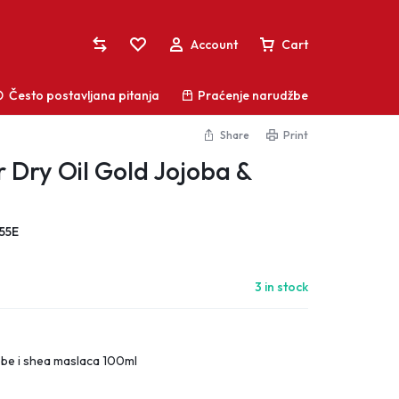
Account
Cart
Često postavljana pitanja
Praćenje narudžbe
Share
Print
Dry Oil Gold Jojoba &
Sign In
Vaša košarica je prazna
Create Account
55E
Ne propustite sjajne ponude! Započnite
Lista želja
kupovinu ili se prijavite kako biste vidjeli dodane
proizvode
3 in stock
Usporedite proizvode
Praćenje narudžbe
Shop What's New
jobe i shea maslaca 100ml