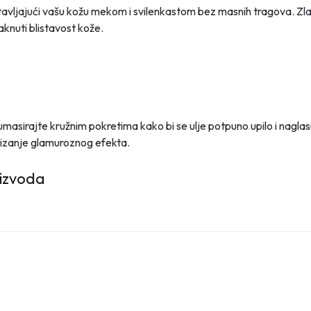
stavljajući vašu kožu mekom i svilenkastom bez masnih tragova. Zla
aknuti blistavost kože.
umasirajte kružnim pokretima kako bi se ulje potpuno upilo i naglas
stizanje glamuroznog efekta.