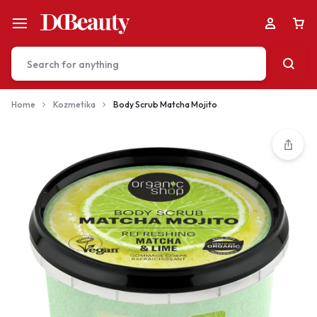
Home
Kozmetika
Body Scrub Matcha Mojito
Your bag is empty
Don't miss out on great deals! Start shopping or
Sign in to view products added.
Shop What's New
Sign in