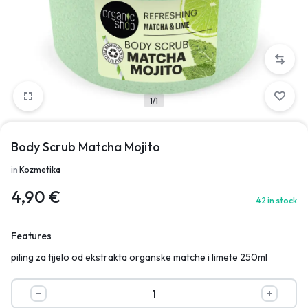
1/1
Body Scrub Matcha Mojito
in
Kozmetika
4,90
€
42 in stock
Features
piling za tijelo od ekstrakta organske matche i limete 250ml