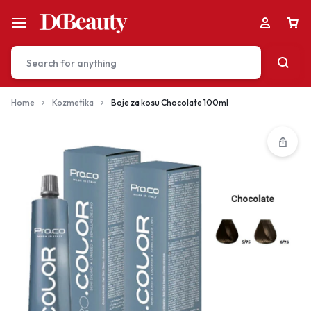
Home
Kozmetika
Boje za kosu Chocolate 100ml
Your bag is empty
Don't miss out on great deals! Start shopping or
Sign in to view products added.
Shop What's New
Sign in