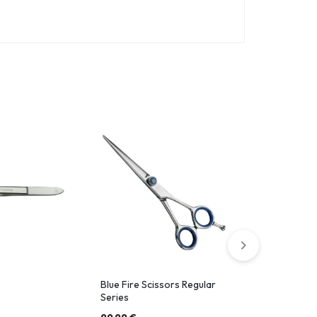
Blue Fire Scissors Regular
Tattoo Hair
Series