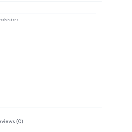
Sign in
 radnih dana
eviews (0)