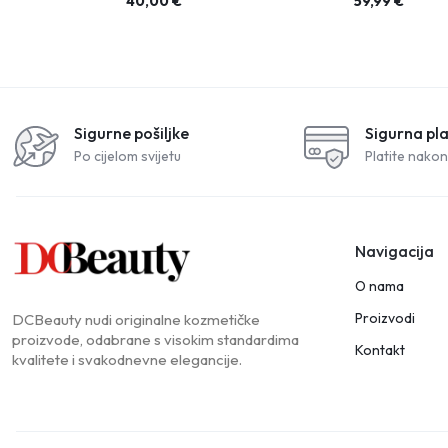
40,00
€
59,99
€
Sigurne pošiljke
Sigurna pl
Po cijelom svijetu
Platite nakon
Navigacija
O nama
Proizvodi
DCBeauty nudi originalne kozmetičke
proizvode, odabrane s visokim standardima
Kontakt
kvalitete i svakodnevne elegancije.