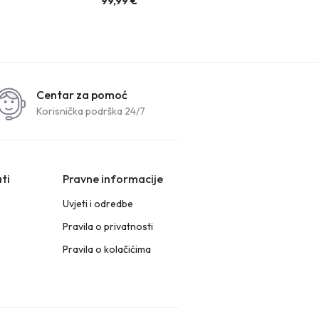
99,99
€
109,99
€
Centar za pomoć
Korisnička podrška 24/7
ti
Pravne informacije
Uvjeti i odredbe
Pravila o privatnosti
Pravila o kolačićima