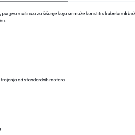
punjiva mašinica za šišanje koja se može koristiti s kabelom ili be
bu.
jek trajanja od standardnih motora
a