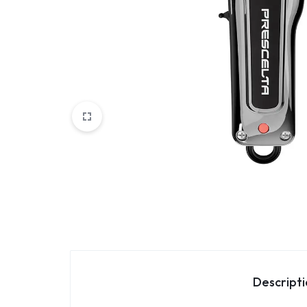
Parfemi
Skincare
Trepavice
Descript