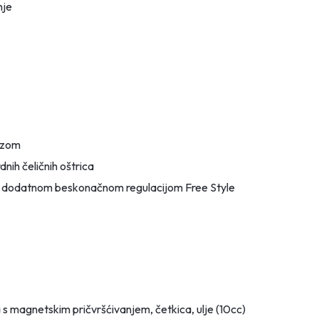
nje
mazom
dnih čeličnih oštrica
) s dodatnom beskonačnom regulacijom Free Style
a s magnetskim pričvršćivanjem, četkica, ulje (10cc)