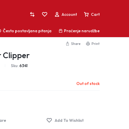
Account
Cart
Često postavljana pitanja
Praćenje narudžbe
Share
Print
r Clipper
Sign In
Vaša košarica je prazna
Sku:
6341
Create Account
Ne propustite sjajne ponude! Započnite
Lista želja
Out of stock
kupovinu ili se prijavite kako biste vidjeli dodane
proizvode
Usporedite proizvode
Praćenje narudžbe
Shop What's New