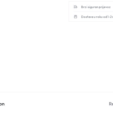
Brz i siguran prijevoz
Dostava u roku od 1-2
ion
R