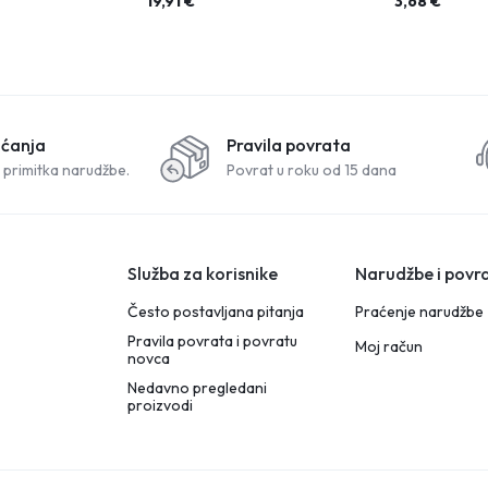
19,91
€
3,68
€
aćanja
Pravila povrata
 primitka narudžbe.
Povrat u roku od 15 dana
Služba za korisnike
Narudžbe i povra
Često postavljana pitanja
Praćenje narudžbe
Pravila povrata i povratu
Moj račun
novca
Nedavno pregledani
proizvodi