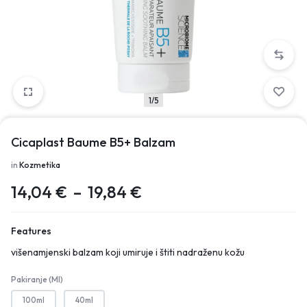
1/5
Cicaplast Baume B5+ Balzam
in
Kozmetika
14,04
€
–
19,84
€
Features
višenamjenski balzam koji umiruje i štiti nadraženu kožu
Pakiranje (ml)
100ml
40ml