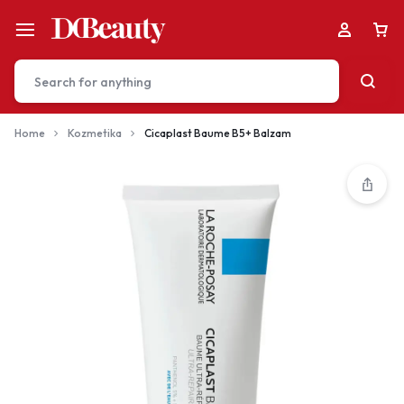
Home
Kozmetika
Cicaplast Baume B5+ Balzam
Your bag is empty
Don't miss out on great deals! Start shopping or
Sign in to view products added.
Shop What's New
Sign in