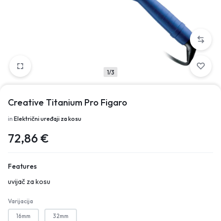
1/3
Creative Titanium Pro Figaro
in
Električni uređaji za kosu
72,86
€
Features
uvijač za kosu
Varijacija
16mm
32mm