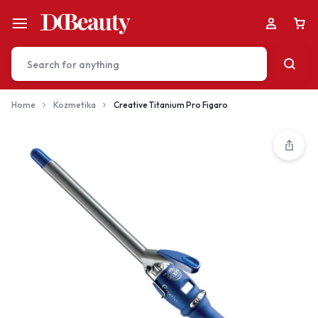
Home
Kozmetika
Creative Titanium Pro Figaro
Your bag is empty
Don't miss out on great deals! Start shopping or
Sign in to view products added.
Shop What's New
Sign in