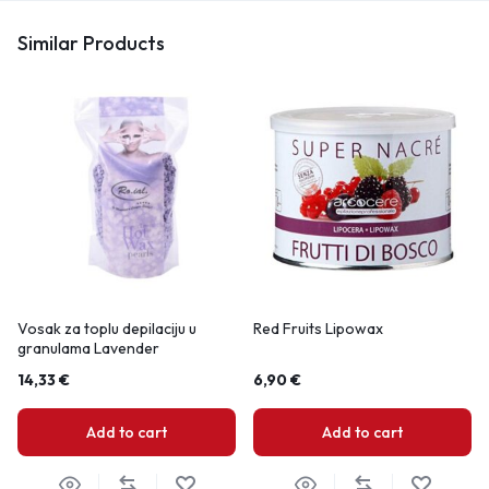
Similar Products
Vosak za toplu depilaciju u
Red Fruits Lipowax
granulama Lavender
14,33
€
6,90
€
Add to cart
Add to cart