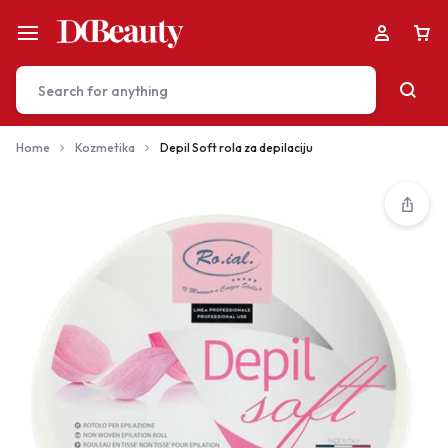
Home
Kozmetika
Depil Soft rola za depilaciju
Your bag is empty
Don't miss out on great deals! Start shopping or
Sign in to view products added.
Shop What's New
Sign in