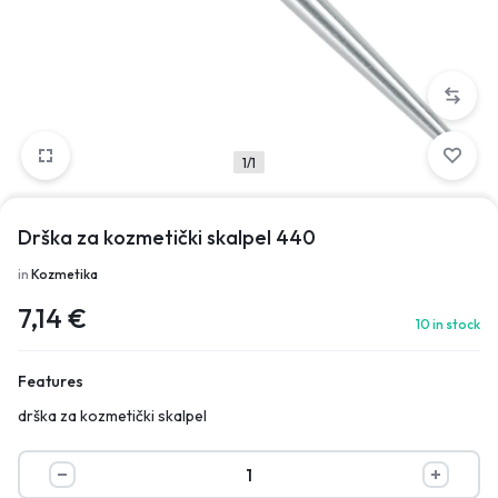
1/1
Drška za kozmetički skalpel 440
in
Kozmetika
7,14
€
10 in stock
Features
drška za kozmetički skalpel