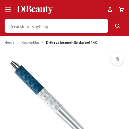
Home
Kozmetika
Drška za kozmetički skalpel 440
Your bag is empty
Don't miss out on great deals! Start shopping or
Sign in to view products added.
Shop What's New
Sign in