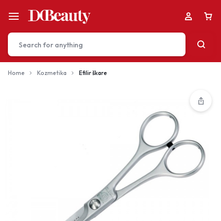
Home
Kozmetika
Efilir škare
Your bag is empty
Don't miss out on great deals! Start shopping or
Sign in to view products added.
Shop What's New
Sign in