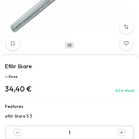
1/1
Efilir škare
in
Kosa
34,40
€
62 in stock
Features
efilir škare 5.5