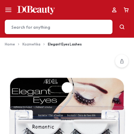
Home
Kozmetika
Elegant Eyes Lashes
Your bag is empty
Don't miss out on great deals! Start shopping or
Sign in to view products added.
Shop What's New
Sign in